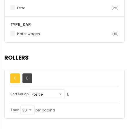
produ
Fetra
26
TYPE_KAR
produ
Platenwagen
18
ROLLERS
Sorteer op
Toon
per pagina