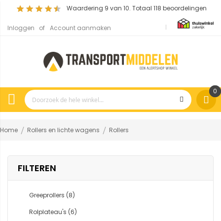
Waardering
9
van 10. Totaal
118
beoordelingen
Inloggen
Account aanmaken
0
Home
Rollers en lichte wagens
Rollers
FILTEREN
Greeprollers
(8)
Rolplateau's
(6)