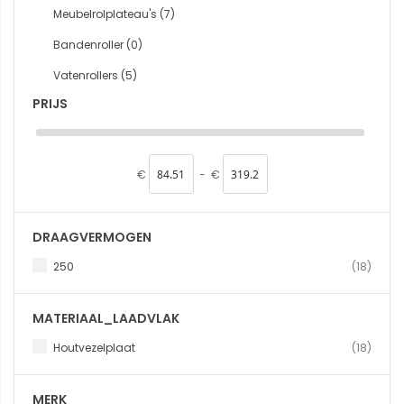
Meubelrolplateau's
(7)
Bandenroller
(0)
Vatenrollers
(5)
PRIJS
€
-
€
DRAAGVERMOGEN
produ
250
18
MATERIAAL_LAADVLAK
produ
Houtvezelplaat
18
MERK