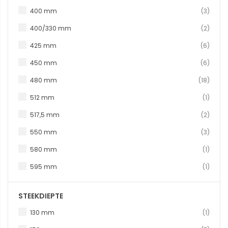
produ
400 mm
3
produ
400/330 mm
2
produ
425 mm
6
produ
450 mm
6
produ
480 mm
18
produc
512 mm
1
produ
517,5 mm
2
produ
550 mm
3
produc
580 mm
1
produc
595 mm
1
STEEKDIEPTE
produc
130 mm
1