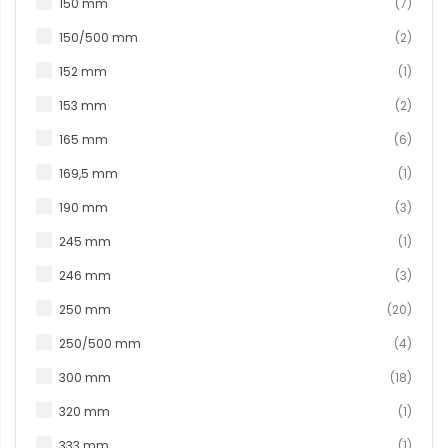
produ
150 mm
7
produ
150/500 mm
2
produc
152 mm
1
produ
153 mm
2
produ
165 mm
6
produc
169,5 mm
1
produ
190 mm
3
produc
245 mm
1
produ
246 mm
3
produ
250 mm
20
produ
250/500 mm
4
produ
300 mm
18
produc
320 mm
1
produc
333 mm
1