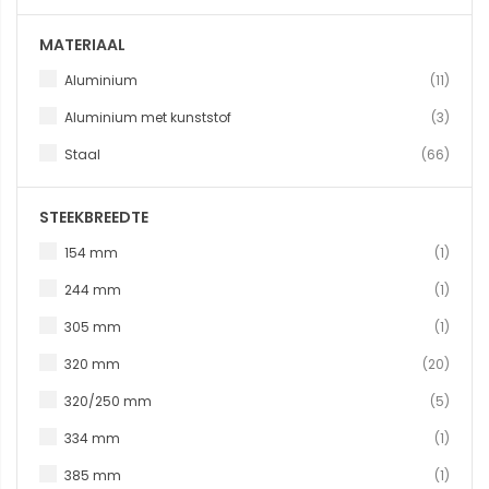
MATERIAAL
produ
Aluminium
11
produ
Aluminium met kunststof
3
produ
Staal
66
STEEKBREEDTE
produc
154 mm
1
produc
244 mm
1
produc
305 mm
1
produ
320 mm
20
produ
320/250 mm
5
produc
334 mm
1
produc
385 mm
1