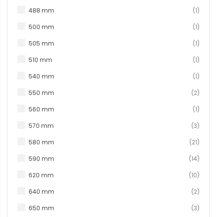
produc
488 mm
1
produc
500 mm
1
produc
505 mm
1
produc
510 mm
1
produc
540 mm
1
produ
550 mm
2
produc
560 mm
1
produ
570 mm
3
produ
580 mm
21
produ
590 mm
14
produ
620 mm
10
produ
640 mm
2
produ
650 mm
3