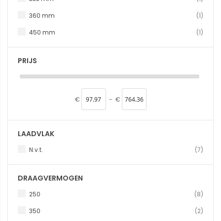
produc
360 mm
1
produc
450 mm
1
PRIJS
€
-
€
LAADVLAK
produ
N.v.t.
7
DRAAGVERMOGEN
produ
250
8
produ
350
2