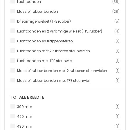
produ
Luchtbanden
38
produ
Massief rubber banden
28
produ
Driearmige wielset (TPE rubber)
5
produ
Luchtbanden en 2 vijfarmige wielset (TPE rubber)
4
produc
Luchtbanden en trappensterren
1
produc
Luchtbanden met 2 rubberen steunwielen
1
produc
Luchtbanden met TPE steunwiel
1
produc
Massief rubber banden met 2 rubberen steunwielen
1
produc
Massief rubber banden met TPE steunwiel
1
TOTALE BREEDTE
produc
390 mm
1
produc
420 mm
1
produc
430 mm
1