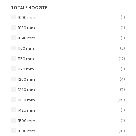
TOTALE HOOGTE
produc
1000 mm
1
produc
1030 mm
1
produc
1090 mm
1
produ
1100 mm
2
produ
1150 mm
12
produc
1190 mm
1
produ
1200 mm
4
produ
1240 mm
7
produ
1300 mm
39
produc
1425 mm
1
produc
1500 mm
1
produ
1600 mm
10