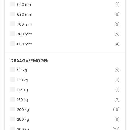
produc
660 mm
1
produ
680 mm
6
produ
700 mm
3
produ
760 mm
2
produ
830 mm
4
DRAAGVERMOGEN
produ
50 kg
2
produ
100 kg
9
produc
125 kg
1
produ
150 kg
7
produ
200 kg
16
produ
250 kg
9
produ
300 kg
27