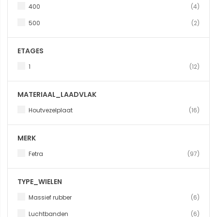
produ
400
4
produ
500
2
ETAGES
produ
1
12
MATERIAAL_LAADVLAK
produ
Houtvezelplaat
16
MERK
produ
Fetra
97
TYPE_WIELEN
produ
Massief rubber
6
produ
Luchtbanden
6