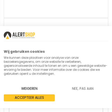
U plaatst een review over:
Bakwagen 2872
Uw naam
Wij gebruiken cookies
We kunnen deze plaatsen voor analyse van onze
bezoekersgegevens, om onze website te verbeteren,
gepersonaliseerde inhoud te tonen en om u een geweldige website-
ervaring te bieden. Voor meer informatie over de cookies die we
Samenvatting
gebruiken opent u de instellingen.
WEIGEREN
NEE, PAS AAN
Review
ACCEPTEER ALLES