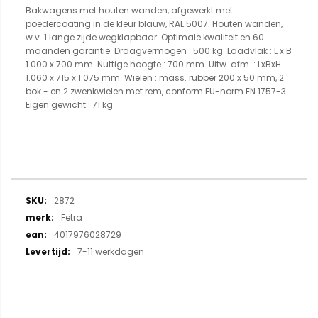
Bakwagens met houten wanden, afgewerkt met
poedercoating in de kleur blauw, RAL 5007. Houten wanden,
w.v. 1 lange zijde wegklapbaar. Optimale kwaliteit en 60
maanden garantie. Draagvermogen : 500 kg. Laadvlak : L x B
1.000 x 700 mm. Nuttige hoogte : 700 mm. Uitw. afm. : LxBxH
1.060 x 715 x 1.075 mm. Wielen : mass. rubber 200 x 50 mm, 2
bok - en 2 zwenkwielen met rem, conform EU-norm EN 1757-3.
Eigen gewicht : 71 kg.
Meer
2872
informatie
Fetra
4017976028729
7-11 werkdagen