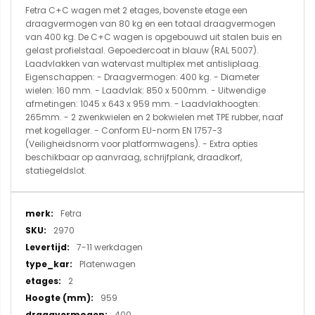
Fetra C+C wagen met 2 etages, bovenste etage een
draagvermogen van 80 kg en een totaal draagvermogen
van 400 kg. De C+C wagen is opgebouwd uit stalen buis en
gelast profielstaal. Gepoedercoat in blauw (RAL 5007).
Laadvlakken van watervast multiplex met antisliplaag.
Eigenschappen: - Draagvermogen: 400 kg. - Diameter
wielen: 160 mm. - Laadvlak: 850 x 500mm. - Uitwendige
afmetingen: 1045 x 643 x 959 mm. - Laadvlakhoogten:
265mm. - 2 zwenkwielen en 2 bokwielen met TPE rubber, naaf
met kogellager. - Conform EU-norm EN 1757-3
(Veiligheidsnorm voor platformwagens). - Extra opties
beschikbaar op aanvraag, schrijfplank, draadkorf,
statiegeldslot.
Meer
Fetra
informatie
2970
7-11 werkdagen
Platenwagen
2
959
400