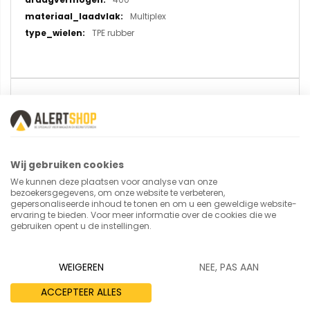
Multiplex
TPE rubber
U plaatst een review over:
Cash en carrywagen 2970 (C+C
Wagen)
Wij gebruiken cookies
Uw naam
We kunnen deze plaatsen voor analyse van onze
bezoekersgegevens, om onze website te verbeteren,
gepersonaliseerde inhoud te tonen en om u een geweldige website-
ervaring te bieden. Voor meer informatie over de cookies die we
gebruiken opent u de instellingen.
Samenvatting
WEIGEREN
NEE, PAS AAN
ACCEPTEER ALLES
Review