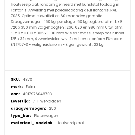
houtvezelplaat, rondom gefineerd met kunststof toplaag in
lichtgrijs. Afwerking met poedercoating kleur lichtgrijs, RAL
7035. Optimale kwaliteit en 60 maanden garantie.
Draagvermogen : 150 kg, per etage : 50 kg Legbord afm.: L x B
720 x 350 mm Etagehoogten : 260, 620 en 980 mm Uitw. afm.
: L x B x H 810 x 385 x 1.100 mm Wielen : mass. streeploos rubber
125 x 32 mm, 4 zwenkwielen w.v. 2 met rem, conform EU-norm
EN 1757-3 - veiligheidsnorm - Eigen gewicht : 22 kg.
Meer
4870
informatie
Fetra
4017976048703
7-11 werkdagen
250
Platenwagen
Houtvezelplaat