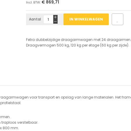
€ 869,71
Aantal
IN WINKELWAGEN
Fetra dubbelzijdige draagarmwagen met 24 draagarmen
Draagvermogen 500 kg, 120 kg per etage (60 kg per zijde).
draagarmwagen voor transport en opslag van lange materialen. Het frame
rofielstaal.
armen.
 traploos verstelbaar.
 x 800 mm.