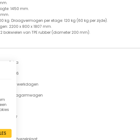
 mm.
oogte: 1450 mm.
7 mm.
 kg. Draagvermogen per etage: 120 kg (60 kg per zijde).
gen: 2200 x 800 x 1807 mm.
n 2 bokwielen van TPE rubber (diameter 200 mm).
Fetra
4626
7-11 werkdagen
Draagarmwagen
 om
 een
1
okies
1807
500
LES
Houtvezelplaat
lak