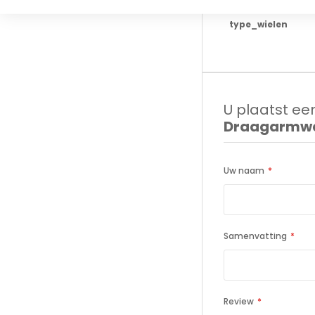
type_wielen
U plaatst een
Draagarmwa
Uw naam
Samenvatting
Review