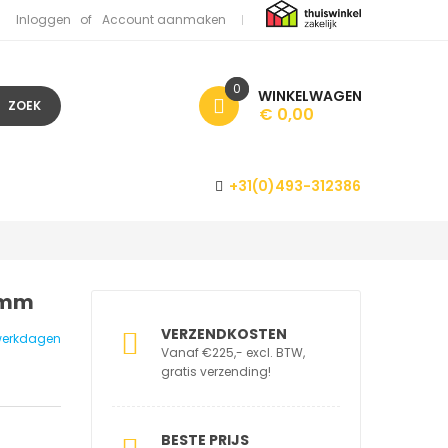
Inloggen
Account aanmaken
0
WINKELWAGEN
ZOEK
€ 0,00
+31(0)493-312386
 mm
VERZENDKOSTEN
1 werkdagen
Vanaf €225,- excl. BTW,
gratis verzending!
BESTE PRIJS