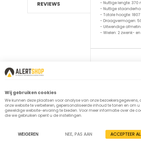
- Nuttige lengte: 370
REVIEWS
- Nuttige staanderh
- Totale hoogte: 180
- Draagvermogen: 500
- Uitwendige afmetin
- Wielen: 2 zwenk- e
Meer
merk
informatie
SKU
Levertijd
Wij gebruiken cookies
type_kar
We kunnen deze plaatsen voor analyse van onze bezoekersgegevens,
onze website te verbeteren, gepersonaliseerde inhoud te tonen en om u
etages
geweldige website-ervaring te bieden. Voor meer informatie over de co
die we gebruiken opent u de instellingen.
Hoogte (mm)
draagvermogen
WEIGEREN
NEE, PAS AAN
ACCEPTEER AL
materiaal_laadv