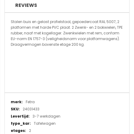
REVIEWS
Stalen buis en gelast profielstaal, gepoedercoat RAL 5007, 2
platformen met harde PVC plaat. 2 Zwenk- en 2 bokwielen, TPE
rubber, naaf met kogellager. Zwenkwielen met rem, conform
EU-norm EN 1757-3 (veiligheidsnorm voor platformwagens).
Draagvermogen bovenste etage 200 kg.
Meer
Fetra
informatie
24031433
3-7 werkdagen
Tafelwagen
2