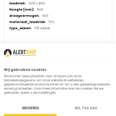
1200 x 800
900
600
PVC
TPE rubber
U plaatst een review over:
Duwbeugelwagen met harde PVC
platformen 1200 x 800 mm
Wij gebruiken cookies
We kunnen deze plaatsen voor analyse van onze
bezoekersgegevens, om onze website te verbeteren,
Uw naam
gepersonaliseerde inhoud te tonen en om u een geweldige website-
ervaring te bieden. Voor meer informatie over de cookies die we
gebruiken opent u de instellingen.
Samenvatting
WEIGEREN
NEE, PAS AAN