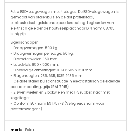
Fetra ESD-etagewagen met 4 etages. De ESD-etagewagen is
gemaakt van stalenbuis en gelast profielstaal,
elektrostatisch geleidende poedercoating. Legborden van
elektrisch geleidende houtvezelplaat naar DIN norm 68765,
lichtgrijs.
Eigenschappen:
- Draagvermogen: 500 kg.
- Draagvermogen per etage: 50 kg.
- Diameter wielen: 160 mm.
- Laadvlak: 850 x 500 mm.
- Uitwendige afmetingen: 1019 x 509 x 1511 mm.
- Etagehoogten: 235, 635, 1035, 1435 mm.
- Gelaste stalen buisconstructie in elektrostatisch geleidende
poeader coating, grijs (RAL 7015)
- 2 zwenkwielen en 2 bokwielen met TPE rubber, naaf met
kogellager.
- Conform EU-norm EN 1757-3 (Veiligheidsnorm voor
platformwagens).
Meer
Fetra