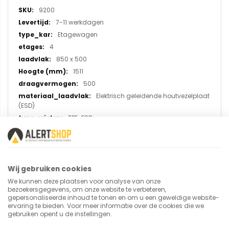
informatie
9200
7-11 werkdagen
Etagewagen
4
850 x 500
1511
500
Elektrisch geleidende houtvezelplaat
(ESD)
TPE-ESD
Wij gebruiken cookies
U plaatst een review over:
We kunnen deze plaatsen voor analyse van onze
ESD etagewagen 9200, laadvlak
bezoekersgegevens, om onze website te verbeteren,
850x500 mm
gepersonaliseerde inhoud te tonen en om u een geweldige website-
ervaring te bieden. Voor meer informatie over de cookies die we
gebruiken opent u de instellingen.
Uw naam