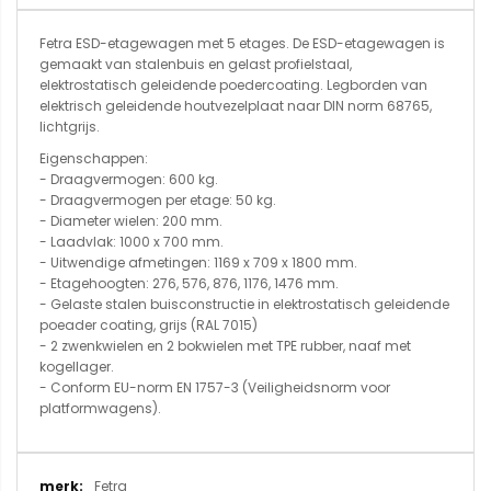
Fetra ESD-etagewagen met 5 etages. De ESD-etagewagen is
gemaakt van stalenbuis en gelast profielstaal,
elektrostatisch geleidende poedercoating. Legborden van
elektrisch geleidende houtvezelplaat naar DIN norm 68765,
lichtgrijs.
Eigenschappen:
- Draagvermogen: 600 kg.
- Draagvermogen per etage: 50 kg.
- Diameter wielen: 200 mm.
- Laadvlak: 1000 x 700 mm.
- Uitwendige afmetingen: 1169 x 709 x 1800 mm.
- Etagehoogten: 276, 576, 876, 1176, 1476 mm.
- Gelaste stalen buisconstructie in elektrostatisch geleidende
poeader coating, grijs (RAL 7015)
- 2 zwenkwielen en 2 bokwielen met TPE rubber, naaf met
kogellager.
- Conform EU-norm EN 1757-3 (Veiligheidsnorm voor
platformwagens).
Meer
Fetra