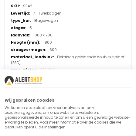
informatie
9342
7-11 werkdagen
Etagewagen
5
1000 x 700
1800
600
Elektrisch geleidende houtvezelplaat
(ESD)
TPE-ESD
Wij gebruiken cookies
U plaatst een review over:
We kunnen deze plaatsen voor analyse van onze
ESD etagewagen 9342, laadvlak
bezoekersgegevens, om onze website te verbeteren,
1000x700 mm
gepersonaliseerde inhoud te tonen en om u een geweldige website-
ervaring te bieden. Voor meer informatie over de cookies die we
gebruiken opent u de instellingen.
Uw naam