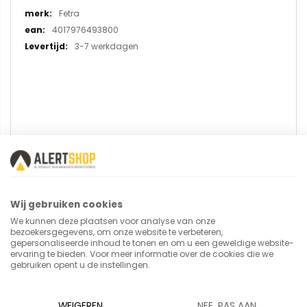
informatie
Fetra
4017976493800
3-7 werkdagen
U plaatst een review over:
ESD-Eurobakkenwagen 9380 - open
Wij gebruiken cookies
frame
We kunnen deze plaatsen voor analyse van onze
bezoekersgegevens, om onze website te verbeteren,
gepersonaliseerde inhoud te tonen en om u een geweldige website-
ervaring te bieden. Voor meer informatie over de cookies die we
Uw naam
gebruiken opent u de instellingen.
WEIGEREN
NEE, PAS AAN