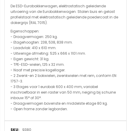
De ESD-Eurobakkenwagen, elektrostatisch geleidende
uitvoering van de Eurobakkenwagen. Stalen buis en gelast
profielstaal met elektrostatisch geleidende poedercoat in de
dokergrijs (RAL 7015).
Eigenschappen:
- Draagvermogen: 250 kg.
- Etagehoogten: 238, 538, 838 mm.
- Laadvlak: 410 x 610 mm.
- Uitwenige afmeting: 525 x 666 x 1101 mm.
- Eigen gewicht: 31 kg.
- TPE-ESD-wielen, 125 x 32 mm.
- Naaf met precisie kogellager.
- 2 Zwenk-en 2 bokwielen, zwenkwielen met rem, conform EN
1757-3.
- 3 Etages voor 1 eurobak 600 x 400 mm, variabel
inschroefbaar in een raster van 50 mm, neiging bij schuine
inbouw 15° of 30°.
- Draagvermogen bovenste en middelste etage 80 kg.
- Open frame zonder legborden.
Meer
9380