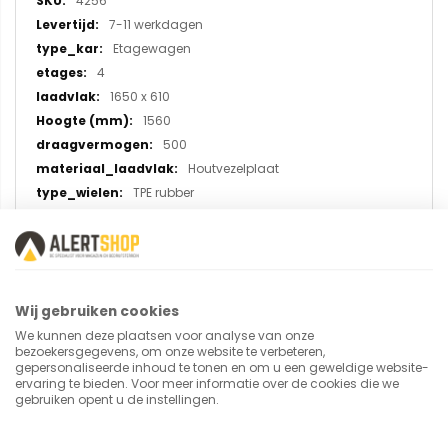
4256
7-11 werkdagen
Etagewagen
4
1650 x 610
1560
500
Houtvezelplaat
TPE rubber
U plaatst een review over:
Wij gebruiken cookies
Etagewagen 4256 met 4 etages,
We kunnen deze plaatsen voor analyse van onze
laadvlak 1650x610 mm
bezoekersgegevens, om onze website te verbeteren,
gepersonaliseerde inhoud te tonen en om u een geweldige website-
ervaring te bieden. Voor meer informatie over de cookies die we
gebruiken opent u de instellingen.
Uw naam