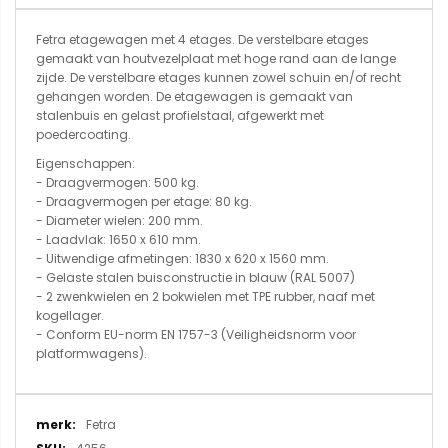
Fetra etagewagen met 4 etages. De verstelbare etages
gemaakt van houtvezelplaat met hoge rand aan de lange
zijde. De verstelbare etages kunnen zowel schuin en/of recht
gehangen worden. De etagewagen is gemaakt van
stalenbuis en gelast profielstaal, afgewerkt met
poedercoating.
Eigenschappen:
- Draagvermogen: 500 kg.
- Draagvermogen per etage: 80 kg.
- Diameter wielen: 200 mm.
- Laadvlak: 1650 x 610 mm.
- Uitwendige afmetingen: 1830 x 620 x 1560 mm.
- Gelaste stalen buisconstructie in blauw (RAL 5007)
- 2 zwenkwielen en 2 bokwielen met TPE rubber, naaf met
kogellager.
- Conform EU-norm EN 1757-3 (Veiligheidsnorm voor
platformwagens).
Meer
Fetra
informatie