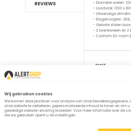
- Diameter wielen: 2
REVIEWS
- Laadvlak: 1200 x 8
- Uitwendige afmetin
- Etagehoogten: 269, 
- Gelaste stalen buis
- 2 zwenkwielen en 2 
- Conform EU-norm E
Meer
merk
informatie
SKU
Levertijd
Wij gebruiken cookies
type_kar
We kunnen deze plaatsen voor analyse van onze bezoekersgegevens,
onze website te verbeteren, gepersonaliseerde inhoud te tonen en om u
etages
geweldige website-ervaring te bieden. Voor meer informatie over de co
die we gebruiken opent u de instellingen.
laadvlak
Hoogte (mm)