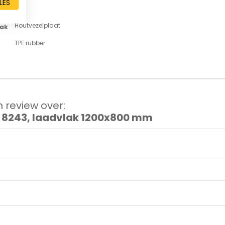
LES
600
Houtvezelplaat
lak
TPE rubber
 review over:
8243, laadvlak 1200x800 mm