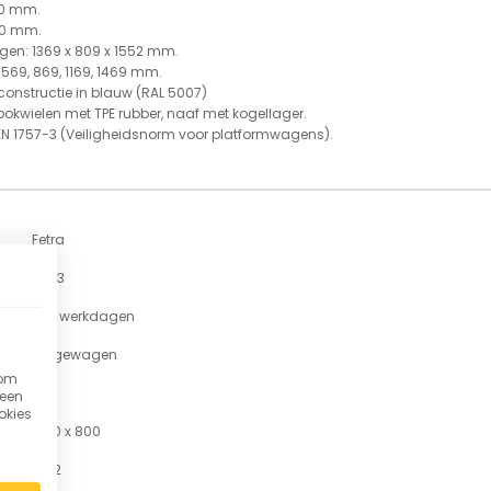
00 mm.
00 mm.
gen: 1369 x 809 x 1552 mm.
569, 869, 1169, 1469 mm.
constructie in blauw (RAL 5007)
bokwielen met TPE rubber, naaf met kogellager.
N 1757-3 (Veiligheidsnorm voor platformwagens).
Fetra
8243
7-11 werkdagen
Etagewagen
 om
5
 een
okies
1200 x 800
1552