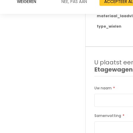
WEIGEREN
NEE, PAS AAN
ACCEPTEER AL
draagvermogen
materiaal_laadv
type_wielen
U plaatst een
Etagewagen 
Uw naam
Samenvatting