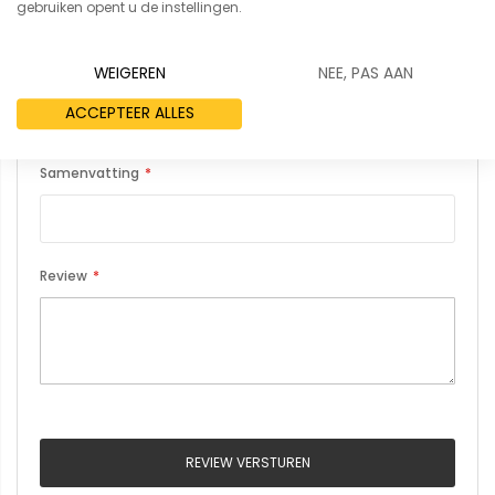
draadgaaswanden
gebruiken opent u de instellingen.
Uw naam
WEIGEREN
NEE, PAS AAN
ACCEPTEER ALLES
Samenvatting
Review
REVIEW VERSTUREN