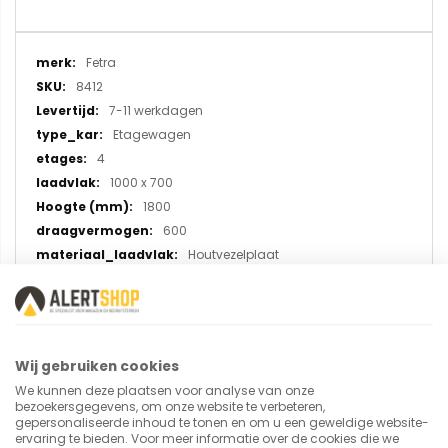
Meer
Fetra
informatie
8412
7-11 werkdagen
Etagewagen
4
1000 x 700
1800
600
Houtvezelplaat
TPE rubber
Wij gebruiken cookies
U plaatst een review over:
We kunnen deze plaatsen voor analyse van onze
Etagewagen 8412, laadvlak
bezoekersgegevens, om onze website te verbeteren,
gepersonaliseerde inhoud te tonen en om u een geweldige website-
1000x700 mm met 4 etages en 2
ervaring te bieden. Voor meer informatie over de cookies die we