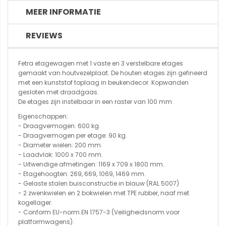
MEER INFORMATIE
REVIEWS
Fetra etagewagen met 1 vaste en 3 verstelbare etages
gemaakt van houtvezelplaat. De houten etages zijn gefineerd
met een kunststof toplaag in beukendecor. Kopwanden
gesloten met draadgaas.
De etages zijn instelbaar in een raster van 100 mm
Eigenschappen:
- Draagvermogen: 600 kg.
- Draagvermogen per etage: 90 kg.
- Diameter wielen: 200 mm.
- Laadvlak: 1000 x 700 mm.
- Uitwendige afmetingen: 1169 x 709 x 1800 mm.
- Etagehoogten: 269, 669, 1069, 1469 mm.
- Gelaste stalen buisconstructie in blauw (RAL 5007)
- 2 zwenkwielen en 2 bokwielen met TPE rubber, naaf met
kogellager.
- Conform EU-norm EN 1757-3 (Veiligheidsnorm voor
platformwagens).