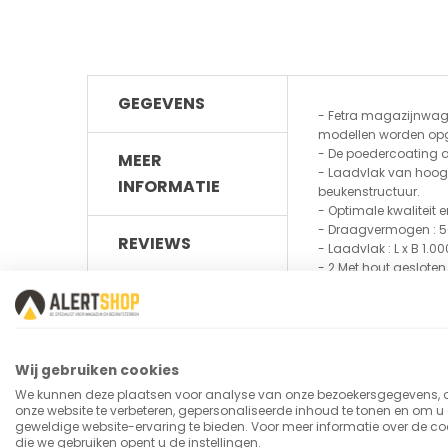
GEGEVENS
- Fetra magazijnwag
modellen worden o
- De poedercoating af
MEER
- Laadvlak van hoog
INFORMATIE
beukenstructuur.
- Optimale kwaliteit
- Draagvermogen : 5
REVIEWS
- Laadvlak : L x B 1.
- 2 Met hout geslot
- Uitw.afm. : L x B x H
- Wielen : mass. rub
- Eigen gewicht : 42 k
Wij gebruiken cookies
We kunnen deze plaatsen voor analyse van onze bezoekersgegevens,
onze website te verbeteren, gepersonaliseerde inhoud te tonen en om u
Meer
SKU
geweldige website-ervaring te bieden. Voor meer informatie over de co
informatie
die we gebruiken opent u de instellingen.