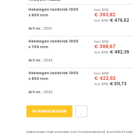
Gegroepeerde
Hekwagen laadvlak 1000
productitems
€ 393,82
x 600 mm
€ 476,52
Art.nr.:
2541
Hekwagen laadvlak 1000
€ 398,67
x 700 mm
€ 482,39
Art.nr.:
2542
Hekwagen laadvlak 1000
€ 422,92
x 800 mm
€ 511,73
Art.nr.:
2543
IN WINKELWAGEN
Hekwagen met wanden van houtvezelplaat, kunststof topl