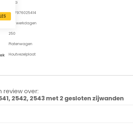
Fetra
4017976025414
LES
7-11 werkdagen
250
Platenwagen
Houtvezelplaat
lak
 review over:
41, 2542, 2543 met 2 gesloten zijwanden