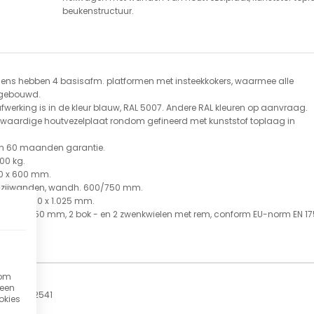
beukenstructuur.
ens hebben 4 basisafm. platformen met insteekkokers, waarmee alle
pgebouwd.
werking is in de kleur blauw, RAL 5007. Andere RAL kleuren op aanvraag.
waardige houtvezelplaat rondom gefineerd met kunststof toplaag in
 en 60 maanden garantie.
00 kg.
000 x 600 mm.
en zijwanden, wandh. 600/750 mm.
 1.060 x 600 x 1.025 mm.
ber 200 x 50 mm, 2 bok - en 2 zwenkwielen met rem, conform EU-norm EN 17
g.
 om
 een
FE-2541
okies