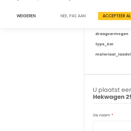
merk
ean
WEIGEREN
NEE, PAS AAN
ACCEPTEER AL
Levertijd
draagvermogen
type_kar
materiaal_laadv
U plaatst een
Hekwagen 25
Uw naam