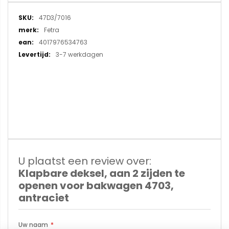
Meer
47D3/7016
informatie
Fetra
4017976534763
3-7 werkdagen
U plaatst een review over:
Klapbare deksel, aan 2 zijden te
openen voor bakwagen 4703,
antraciet
Uw naam