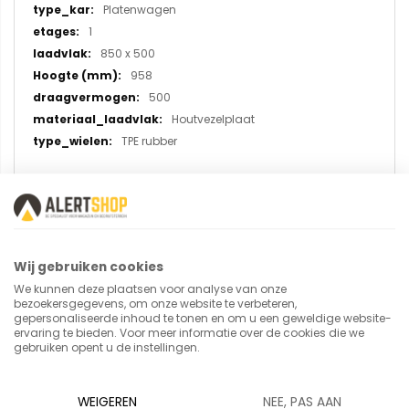
Platenwagen
1
850 x 500
958
500
Houtvezelplaat
TPE rubber
U plaatst een review over:
Kopwandwagen 2510, laadvlak
Wij gebruiken cookies
850x500 mm
We kunnen deze plaatsen voor analyse van onze
bezoekersgegevens, om onze website te verbeteren,
gepersonaliseerde inhoud te tonen en om u een geweldige website-
Uw naam
ervaring te bieden. Voor meer informatie over de cookies die we
gebruiken opent u de instellingen.
WEIGEREN
NEE, PAS AAN