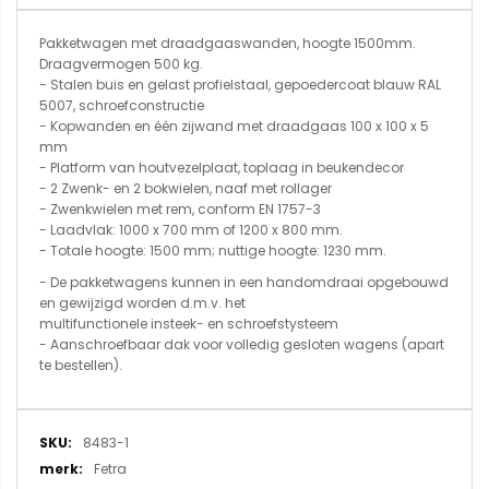
Pakketwagen met draadgaaswanden, hoogte 1500mm.
Draagvermogen 500 kg.
- Stalen buis en gelast profielstaal, gepoedercoat blauw RAL
5007, schroefconstructie
- Kopwanden en één zijwand met draadgaas 100 x 100 x 5
mm
- Platform van houtvezelplaat, toplaag in beukendecor
- 2 Zwenk- en 2 bokwielen, naaf met rollager
- Zwenkwielen met rem, conform EN 1757-3
- Laadvlak: 1000 x 700 mm of 1200 x 800 mm.
- Totale hoogte: 1500 mm; nuttige hoogte: 1230 mm.
- De pakketwagens kunnen in een handomdraai opgebouwd
en gewijzigd worden d.m.v. het
multifunctionele insteek- en schroefstysteem
- Aanschroefbaar dak voor volledig gesloten wagens (apart
te bestellen).
Meer
8483-1
informatie
Fetra