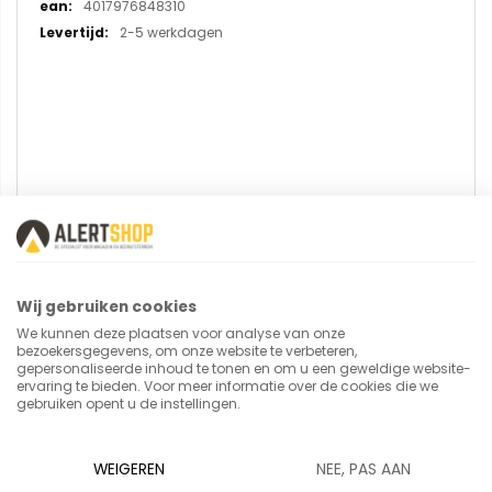
4017976848310
2-5 werkdagen
U plaatst een review over:
Pakketwagen 8483-1 FE met
Wij gebruiken cookies
draadgaaswanden
We kunnen deze plaatsen voor analyse van onze
bezoekersgegevens, om onze website te verbeteren,
gepersonaliseerde inhoud te tonen en om u een geweldige website-
Uw naam
ervaring te bieden. Voor meer informatie over de cookies die we
gebruiken opent u de instellingen.
WEIGEREN
NEE, PAS AAN
Samenvatting