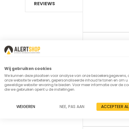
REVIEWS
Meer
SKU
informatie
merk
ean
Wij gebruiken cookies
We kunnen deze plaatsen voor analyse van onze bezoekersgegevens,
Levertijd
onze website te verbeteren, gepersonaliseerde inhoud te tonen en om u
geweldige website-ervaring te bieden. Voor meer informatie over de co
draagvermogen
die we gebruiken opent u de instellingen.
type_kar
WEIGEREN
NEE, PAS AAN
ACCEPTEER AL
materiaal_laadv