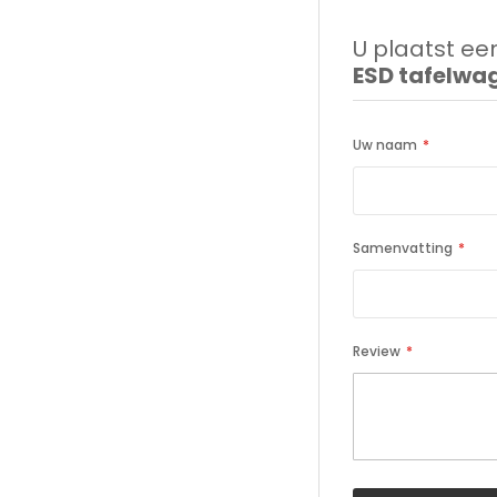
U plaatst een
ESD tafelwa
Uw naam
Samenvatting
Review