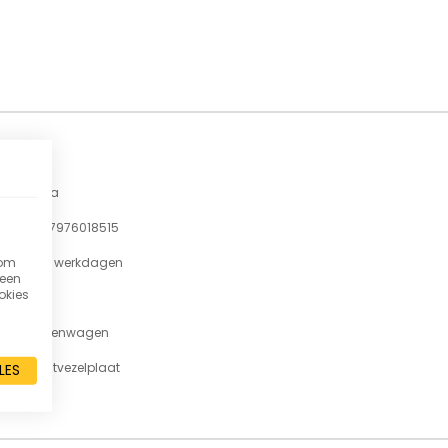
1851
Fetra
4017976018515
 om
7-11 werkdagen
 een
okies
250
Platenwagen
Houtvezelplaat
LES
lak