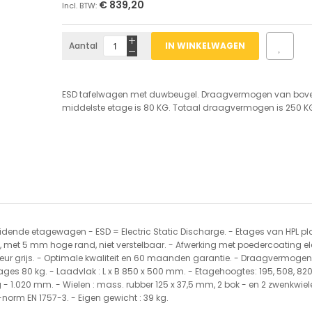
€ 839,20
Aantal
IN WINKELWAGEN
ESD tafelwagen met duwbeugel. Draagvermogen van bove
middelste etage is 80 KG. Totaal draagvermogen is 250 K
eidende etagewagen - ESD = Electric Static Discharge. - Etages van HPL pl
 met 5 mm hoge rand, niet verstelbaar. - Afwerking met poedercoating el
leur grijs. - Optimale kwaliteit en 60 maanden garantie. - Draagvermogen 
ages 80 kg. - Laadvlak : L x B 850 x 500 mm. - Etagehoogtes: 195, 508, 82
- 1.020 mm. - Wielen : mass. rubber 125 x 37,5 mm, 2 bok - en 2 zwenkwiel
norm EN 1757-3. - Eigen gewicht : 39 kg.