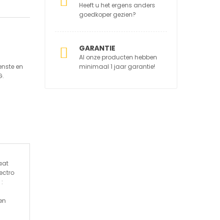
Heeft u het ergens anders
goedkoper gezien?
GARANTIE
Al onze producten hebben
nste en
minimaal 1 jaar garantie!
G.
aat
ectro
:
0
en