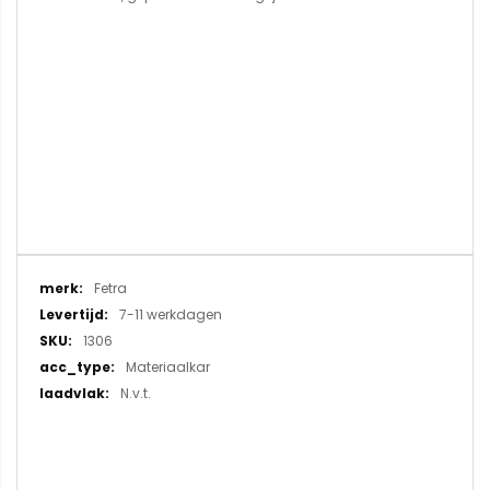
Meer
Fetra
informatie
7-11 werkdagen
1306
Materiaalkar
N.v.t.