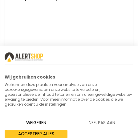
U plaatst een review over:
Optiliner tafelwagen 3601
Wij gebruiken cookies
We kunnen deze plaatsen voor analyse van onze
Uw naam
bezoekersgegevens, om onze website te verbeteren,
gepersonaliseerde inhoud te tonen en om u een geweldige website-
ervaring te bieden. Voor meer informatie over de cookies die we
gebruiken opent u de instellingen.
Samenvatting
WEIGEREN
NEE, PAS AAN
ACCEPTEER ALLES