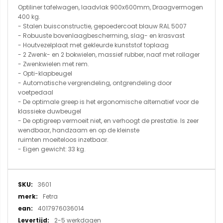
Optiliner tafelwagen, laadvlak 900x600mm, Draagvermogen
400 kg.
- Stalen buisconstructie, gepoedercoat blauw RAL 5007
- Robuuste bovenlaagbescherming, slag- en krasvast
- Houtvezelplaat met gekleurde kunststof toplaag
- 2 Zwenk- en 2 bokwielen, massief rubber, naaf met rollager
- Zwenkwielen met rem.
- Opti-klapbeugel
- Automatische vergrendeling, ontgrendeling door
voetpedaal
- De optimale greep is het ergonomische alternatief voor de
klassieke duwbeugel
- De optigreep vermoeit niet, en verhoogt de prestatie. Is zeer
wendbaar, handzaam en op de kleinste
ruimten moeiteloos inzetbaar.
- Eigen gewicht: 33 kg.
Meer
3601
informatie
Fetra
4017976036014
2-5 werkdagen