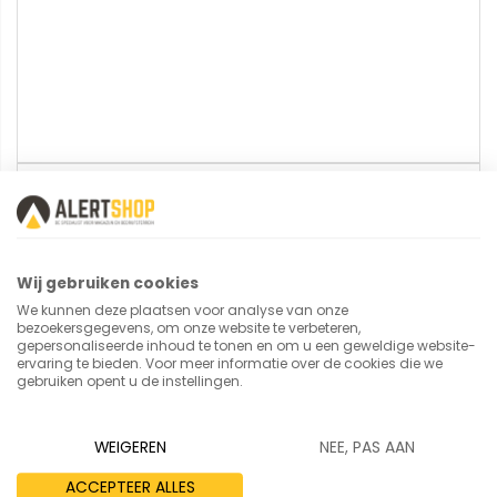
U plaatst een review over:
Pakketwagen 8583-1 FE met
draadgaaswanden
Wij gebruiken cookies
We kunnen deze plaatsen voor analyse van onze
Uw naam
bezoekersgegevens, om onze website te verbeteren,
gepersonaliseerde inhoud te tonen en om u een geweldige website-
ervaring te bieden. Voor meer informatie over de cookies die we
gebruiken opent u de instellingen.
Samenvatting
WEIGEREN
NEE, PAS AAN
ACCEPTEER ALLES