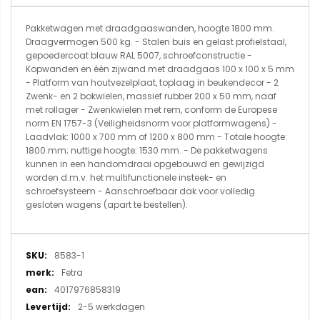
Pakketwagen met draadgaaswanden, hoogte 1800 mm.
Draagvermogen 500 kg. - Stalen buis en gelast profielstaal,
gepoedercoat blauw RAL 5007, schroefconstructie -
Kopwanden en één zijwand met draadgaas 100 x 100 x 5 mm
- Platform van houtvezelplaat, toplaag in beukendecor - 2
Zwenk- en 2 bokwielen, massief rubber 200 x 50 mm, naaf
met rollager - Zwenkwielen met rem, conform de Europese
norm EN 1757-3 (Veiligheidsnorm voor platformwagens) -
Laadvlak: 1000 x 700 mm of 1200 x 800 mm - Totale hoogte:
1800 mm; nuttige hoogte: 1530 mm. - De pakketwagens
kunnen in een handomdraai opgebouwd en gewijzigd
worden d.m.v. het multifunctionele insteek- en
schroefsysteem - Aanschroefbaar dak voor volledig
gesloten wagens (apart te bestellen).
Meer
8583-1
informatie
Fetra
4017976858319
2-5 werkdagen