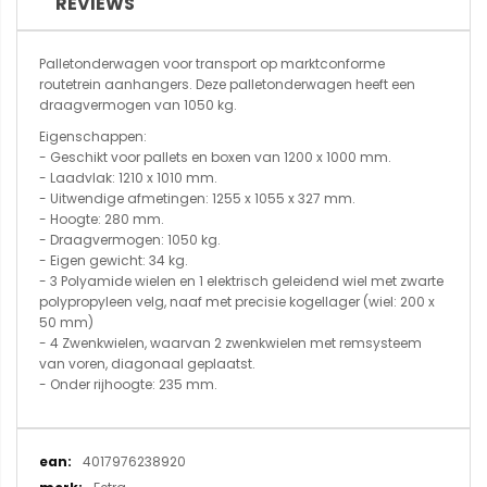
REVIEWS
Palletonderwagen voor transport op marktconforme
routetrein aanhangers. Deze palletonderwagen heeft een
draagvermogen van 1050 kg.
Eigenschappen:
- Geschikt voor pallets en boxen van 1200 x 1000 mm.
- Laadvlak: 1210 x 1010 mm.
- Uitwendige afmetingen: 1255 x 1055 x 327 mm.
- Hoogte: 280 mm.
- Draagvermogen: 1050 kg.
- Eigen gewicht: 34 kg.
- 3 Polyamide wielen en 1 elektrisch geleidend wiel met zwarte
polypropyleen velg, naaf met precisie kogellager (wiel: 200 x
50 mm)
- 4 Zwenkwielen, waarvan 2 zwenkwielen met remsysteem
van voren, diagonaal geplaatst.
- Onder rijhoogte: 235 mm.
Meer
4017976238920
informatie