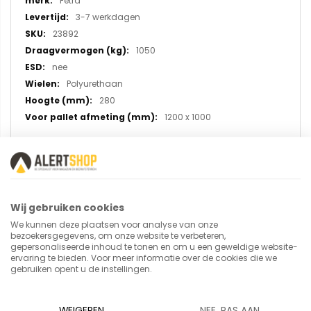
Fetra
3-7 werkdagen
23892
1050
nee
Polyurethaan
280
1200 x 1000
U plaatst een review over:
Palletonderwagen 23892 voor
Wij gebruiken cookies
routetreinen
We kunnen deze plaatsen voor analyse van onze
bezoekersgegevens, om onze website te verbeteren,
gepersonaliseerde inhoud te tonen en om u een geweldige website-
ervaring te bieden. Voor meer informatie over de cookies die we
Uw naam
gebruiken opent u de instellingen.
WEIGEREN
NEE, PAS AAN