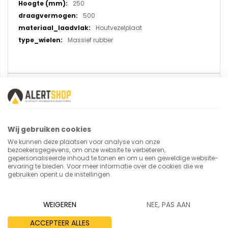
250
500
Houtvezelplaat
Massief rubber
U plaatst een review over:
Platenroller 4165 in U-vorm 150 mm
(massief rubber wielen)
Wij gebruiken cookies
We kunnen deze plaatsen voor analyse van onze
Uw naam
bezoekersgegevens, om onze website te verbeteren,
gepersonaliseerde inhoud te tonen en om u een geweldige website-
ervaring te bieden. Voor meer informatie over de cookies die we
gebruiken opent u de instellingen.
Samenvatting
WEIGEREN
NEE, PAS AAN
ACCEPTEER ALLES