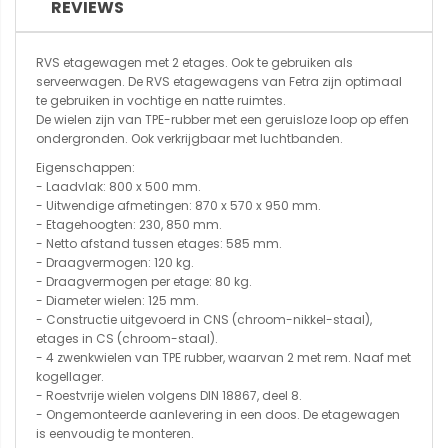
REVIEWS
RVS etagewagen met 2 etages. Ook te gebruiken als
serveerwagen. De RVS etagewagens van Fetra zijn optimaal
te gebruiken in vochtige en natte ruimtes.
De wielen zijn van TPE-rubber met een geruisloze loop op effen
ondergronden. Ook verkrijgbaar met luchtbanden.
Eigenschappen:
- Laadvlak: 800 x 500 mm.
- Uitwendige afmetingen: 870 x 570 x 950 mm.
- Etagehoogten: 230, 850 mm.
- Netto afstand tussen etages: 585 mm.
- Draagvermogen: 120 kg.
- Draagvermogen per etage: 80 kg.
- Diameter wielen: 125 mm.
- Constructie uitgevoerd in CNS (chroom-nikkel-staal),
etages in CS (chroom-staal).
- 4 zwenkwielen van TPE rubber, waarvan 2 met rem. Naaf met
kogellager.
- Roestvrije wielen volgens DIN 18867, deel 8.
- Ongemonteerde aanlevering in een doos. De etagewagen
is eenvoudig te monteren.