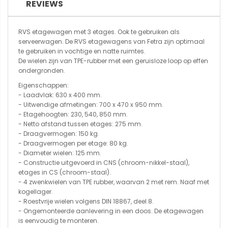
REVIEWS
RVS etagewagen met 3 etages. Ook te gebruiken als
serveerwagen. De RVS etagewagens van Fetra zijn optimaal
te gebruiken in vochtige en natte ruimtes.
De wielen zijn van TPE-rubber met een geruisloze loop op effen
ondergronden.
Eigenschappen:
- Laadvlak: 630 x 400 mm.
- Uitwendige afmetingen: 700 x 470 x 950 mm.
- Etagehoogten: 230, 540, 850 mm.
- Netto afstand tussen etages: 275 mm.
- Draagvermogen: 150 kg.
- Draagvermogen per etage: 80 kg.
- Diameter wielen: 125 mm.
- Constructie uitgevoerd in CNS (chroom-nikkel-staal),
etages in CS (chroom-staal).
- 4 zwenkwielen van TPE rubber, waarvan 2 met rem. Naaf met
kogellager.
- Roestvrije wielen volgens DIN 18867, deel 8.
- Ongemonteerde aanlevering in een doos. De etagewagen
is eenvoudig te monteren.