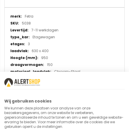
Meer
Fetra
informatie
5038
7-11 werkdagen
Etagewagen
3
630 x 400
950
150
Chroom-Staal
TPE rubber
Wij gebruiken cookies
We kunnen deze plaatsen voor analyse van onze
U plaatst een review over:
bezoekersgegevens, om onze website te verbeteren,
RVS etagewagen met 3 etages 5038,
gepersonaliseerde inhoud te tonen en om u een geweldige website-
ervaring te bieden. Voor meer informatie over de cookies die we
laadvlak 630x400 mm
gebruiken opent u de instellingen.