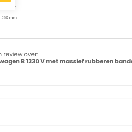
320 mm
250 mm
 review over:
kwagen B 1330 V met massief rubberen band