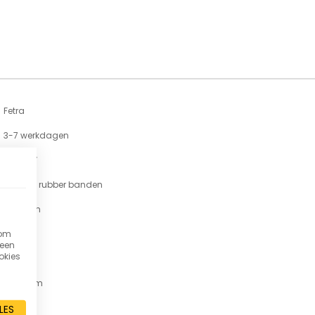
Fetra
3-7 werkdagen
B 1330 V
Massief rubber banden
580 mm
 om
300 kg
 een
okies
17,5 kg
1300 mm
Staal
LES