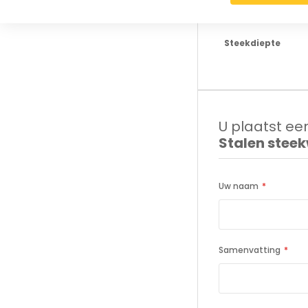
Steekbreedte
Steekdiepte
U plaatst een
Stalen stee
Uw naam
Samenvatting