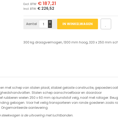
€ 187,21
€ 226,52
Aantal
IN WINKELWAGEN
300 kg draagvermogen, 1300 mm hoog, 320 x 250 mm sch
met schep van stalen plaat, stabiel gelaste constructie, gepoedercoat
iligheidshandvatten. Stalen schep aanschroefbaar en daardoor
f rubberen wielen 250 x 60 mm op kunststof velg, naaf met rollager. Beug
ding gebogen. Voor het veilig transporteren van ronde goederen zoals rol
. Ongemonteerde aanlevering.
e steekwagen is de uitvoering met luchtbanden.