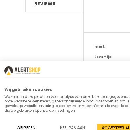
REVIEWS
Meer
merk
informatie
Levertijd
SKU
Type wielen
Totale breedte
Wij gebruiken cookies
We kunnen deze plaatsen voor analyse van onze bezoekersgegevens,
Draagvermogen
onze website te verbeteren, gepersonaliseerde inhoud te tonen en om u
geweldige website-ervaring te bieden. Voor meer informatie over de co
Eigen gewicht
die we gebruiken opent u de instellingen.
Totale hoogte
WEIGEREN
NEE, PAS AAN
ACCEPTEER AL
Materiaal