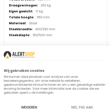
250 kg
17 kg
1150 mm
Staal
400/330 mm
150/500 mm
U plaatst een review over:
Stalen steekwagen opklapbaar K
Wij gebruiken cookies
1116 V met massief rubberen banden
We kunnen deze plaatsen voor analyse van onze
bezoekersgegevens, om onze website te verbeteren,
gepersonaliseerde inhoud te tonen en om u een geweldige website-
Uw naam
ervaring te bieden. Voor meer informatie over de cookies die we
gebruiken opent u de instellingen.
WEIGEREN
NEE, PAS AAN
Samenvatting