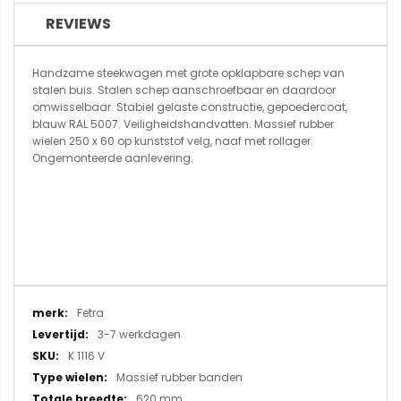
REVIEWS
Handzame steekwagen met grote opklapbare schep van
stalen buis. Stalen schep aanschroefbaar en daardoor
omwisselbaar. Stabiel gelaste constructie, gepoedercoat,
blauw RAL 5007. Veiligheidshandvatten. Massief rubber
wielen 250 x 60 op kunststof velg, naaf met rollager.
Ongemonteerde aanlevering.
Meer
Fetra
informatie
3-7 werkdagen
K 1116 V
Massief rubber banden
620 mm