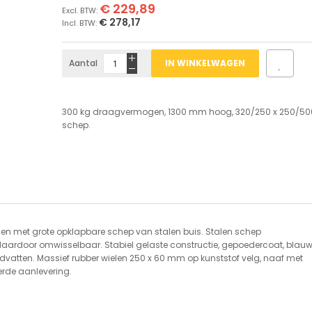
€ 229,89
€ 278,17
Aantal
IN WINKELWAGEN
300 kg draagvermogen, 1300 mm hoog, 320/250 x 250/5
schep.
 met grote opklapbare schep van stalen buis. Stalen schep
ardoor omwisselbaar. Stabiel gelaste constructie, gepoedercoat, blauw
dvatten. Massief rubber wielen 250 x 60 mm op kunststof velg, naaf met
rde aanlevering.