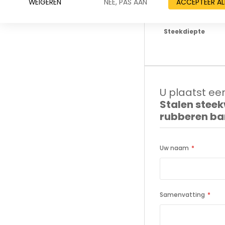
WEIGEREN
NEE, PAS AAN
ACCEPTEER AL
Steekbreedte
Steekdiepte
U plaatst een
Stalen stee
rubberen b
Uw naam
Samenvatting