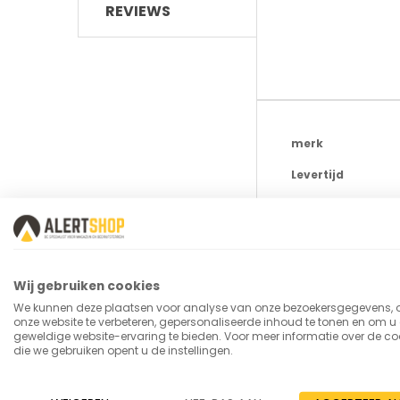
REVIEWS
Meer
merk
informatie
Levertijd
SKU
Type wielen
Totale breedte
Wij gebruiken cookies
Draagvermogen
We kunnen deze plaatsen voor analyse van onze bezoekersgegevens,
onze website te verbeteren, gepersonaliseerde inhoud te tonen en om u
Eigen gewicht
geweldige website-ervaring te bieden. Voor meer informatie over de co
die we gebruiken opent u de instellingen.
Totale hoogte
Materiaal