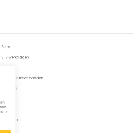
Fetra
3-7 werkdagen
K 1331 V
Massief rubber banden
580 mm
300 kg
 om
 een
19 kg
okies
1300 mm
Staal