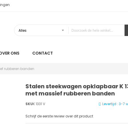
ingen
OVER ONS
CONTACT
ief rubberen banden
Stalen steekwagen opklapbaar K 1
met massief rubberen banden
SKU
K 1331 V
Levertijd : 3-
Schrijf de eerste review over dit product