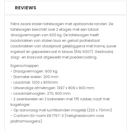
REVIEWS
Fetra zware stalen tafelwagen met opstaande randen. De
tafelwagen beschikt over 2 etages met een totaal
draagvermogen van 600 kg. De tafelwagen heeft
laadvlakken van stalen buis en gelast profielstaal.
Laadvlakken van staalplaat gelijkliggend met frame, zuiver
ingelast en gepoedercoat in blauw (RAL 5007). Gestraald,
slag- en krasvast afgewerkt met poedercoating.
Eigenschappen:
- Draagvermogen: 600 kg.
- Diameter wielen: 200 mm.
- Laadvlak: 1200 x 800mm.
- Uitwendige afmetingen: 1397 x 809 x 900 mm.
- Laadvlakhoogten: 270, 900 mm.
- 2 zwenkwielen en 2 bokwielen met TPE rubber, naaf met
kogellager.
- Op aanvraag met luchtbanden mogelijk (220 x 70mm).
- Conform EU-norm EN 1757-3 (Veiligheidsnorm voor
platformwagens).