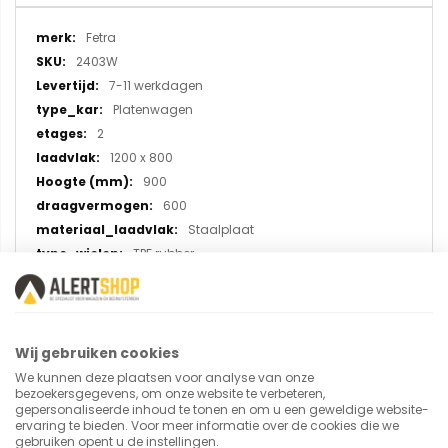
Meer
Fetra
informatie
2403W
7-11 werkdagen
Platenwagen
2
1200 x 800
900
600
Staalplaat
TPE rubber
Wij gebruiken cookies
U plaatst een review over:
We kunnen deze plaatsen voor analyse van onze
Tafelwagen 2403W met laadvlak
bezoekersgegevens, om onze website te verbeteren,
van 1200x800 mm (opstaande
gepersonaliseerde inhoud te tonen en om u een geweldige website-
ervaring te bieden. Voor meer informatie over de cookies die we
randen)
gebruiken opent u de instellingen.