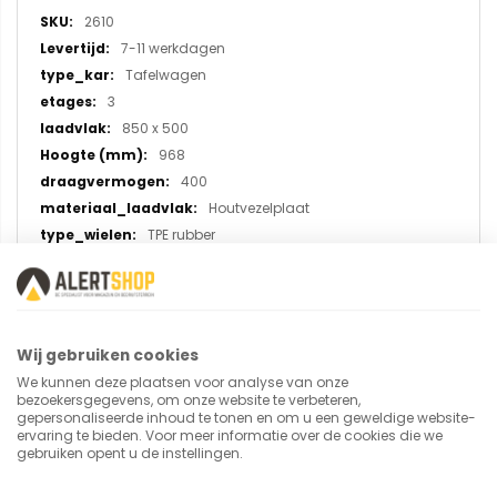
informatie
2610
7-11 werkdagen
Tafelwagen
3
850 x 500
968
400
Houtvezelplaat
TPE rubber
U plaatst een review over:
Wij gebruiken cookies
Tafelwagen 2610 met 3 etages,
We kunnen deze plaatsen voor analyse van onze
bezoekersgegevens, om onze website te verbeteren,
laadvlak 850x500 mm
gepersonaliseerde inhoud te tonen en om u een geweldige website-
ervaring te bieden. Voor meer informatie over de cookies die we
gebruiken opent u de instellingen.
Uw naam