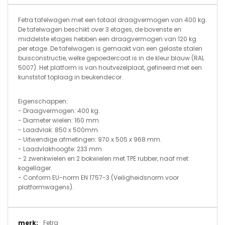
Fetra tafelwagen met een totaal draagvermogen van 400 kg.
De tafelwagen beschikt over 3 etages, de bovenste en
middelste etages hebben een draagvermogen van 120 kg
per etage. De tafelwagen is gemaakt van een gelaste stalen
buisconstructie, welke gepoedercoat is in de kleur blauw (RAL
5007). Het platform is van houtvezelplaat, gefineerd met een
kunststof toplaag in beukendecor.
Eigenschappen:
- Draagvermogen: 400 kg.
- Diameter wielen: 160 mm.
- Laadvlak: 850 x 500mm.
- Uitwendige afmetingen: 970 x 505 x 968 mm.
- Laadvlakhoogte: 233 mm.
- 2 zwenkwielen en 2 bokwielen met TPE rubber, naaf met
kogellager.
- Conform EU-norm EN 1757-3 (Veiligheidsnorm voor
platformwagens).
Meer
Fetra