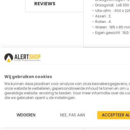
REVIEWS
- Draagvlak : LxB 33
- Uitw.afm. : 400 x 2
- Assen : 2.
- Rollen : 4.
- Wielen : 185 x 85 m
- Eigen gewicht : 19,5
Meer
SKU
informatie
merk
Wij gebruiken cookies
ean
We kunnen deze plaatsen voor analyse van onze bezoekersgegevens,
onze website te verbeteren, gepersonaliseerde inhoud te tonen en om u
Levertijd
geweldige website-ervaring te bieden. Voor meer informatie over de co
die we gebruiken opent u de instellingen.
draagvermogen
type_kar
WEIGEREN
NEE, PAS AAN
ACCEPTEER AL
materiaal_laadv