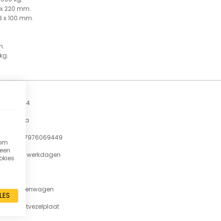
0 x 220 mm.
28 x 100 mm.
m.
 kg.
6944
Fetra
4017976069449
 om
 een
7-11 werkdagen
okies
250
Platenwagen
LES
Houtvezelplaat
lak