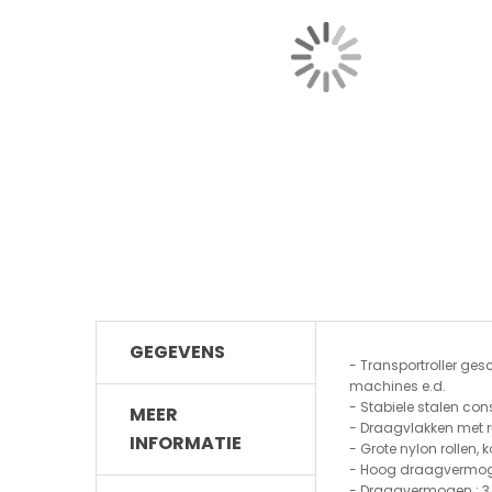
GEGEVENS
- Transportroller gesc
machines e.d.
- Stabiele stalen con
MEER
- Draagvlakken met r
INFORMATIE
- Grote nylon rollen, 
- Hoog draagvermoge
- Draagvermogen : 3