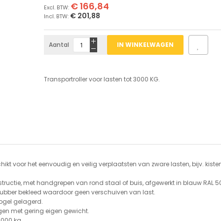
€ 166,84
€ 201,88
Aantal
IN WINKELWAGEN
Transportroller voor lasten tot 3000 KG.
hikt voor het eenvoudig en veilig verplaatsten van zware lasten, bijv. kisten
structie, met handgrepen van rond staal of buis, afgewerkt in blauw RAL 5
ubber bekleed waardoor geen verschuiven van last.
kogel gelagerd.
n met gering eigen gewicht.
.000 kg.