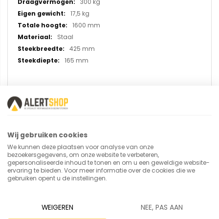
300 kg
17,5 kg
1600 mm
Staal
425 mm
165 mm
U plaatst een review over:
Vatensteekwagen 1065 V met
massief rubberen banden
Wij gebruiken cookies
We kunnen deze plaatsen voor analyse van onze
bezoekersgegevens, om onze website te verbeteren,
Uw naam
gepersonaliseerde inhoud te tonen en om u een geweldige website-
ervaring te bieden. Voor meer informatie over de cookies die we
gebruiken opent u de instellingen.
WEIGEREN
NEE, PAS AAN
Samenvatting