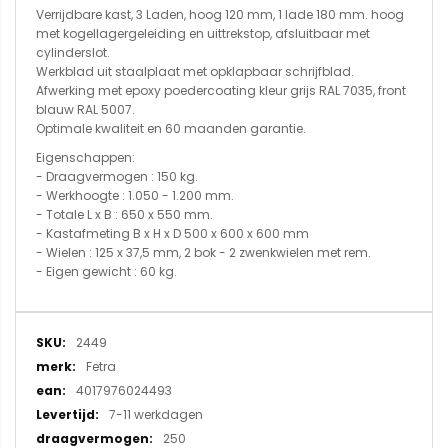
Verrijdbare kast, 3 Laden, hoog 120 mm, 1 lade 180 mm. hoog
met kogellagergeleiding en uittrekstop, afsluitbaar met
cylinderslot.
Werkblad uit staalplaat met opklapbaar schrijfblad.
Afwerking met epoxy poedercoating kleur grijs RAL 7035, front
blauw RAL 5007.
Optimale kwaliteit en 60 maanden garantie.
Eigenschappen:
- Draagvermogen : 150 kg.
- Werkhoogte : 1.050 - 1.200 mm.
- Totale L x B : 650 x 550 mm.
- Kastafmeting B x H x D 500 x 600 x 600 mm
- Wielen : 125 x 37,5 mm, 2 bok - 2 zwenkwielen met rem.
- Eigen gewicht : 60 kg.
Meer
2449
informatie
Fetra
4017976024493
7-11 werkdagen
250