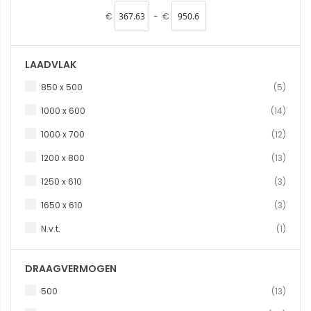
€
-
€
LAADVLAK
produ
850 x 500
5
produ
1000 x 600
14
produ
1000 x 700
12
produ
1200 x 800
13
produ
1250 x 610
3
produ
1650 x 610
3
produc
N.v.t.
1
DRAAGVERMOGEN
produ
500
13