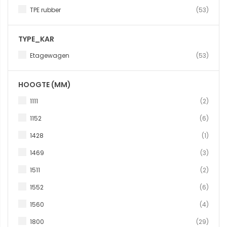
produ
TPE rubber
53
TYPE_KAR
produ
Etagewagen
53
HOOGTE (MM)
produ
1111
2
produ
1152
6
produc
1428
1
produ
1469
3
produ
1511
2
produ
1552
6
produ
1560
4
produ
1800
29