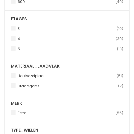
produ
600
40
ETAGES
produ
3
10
produ
4
30
produ
5
13
MATERIAAL_LAADVLAK
produ
Houtvezelplaat
51
produ
Draadgaas
2
MERK
produ
Fetra
56
TYPE_WIELEN